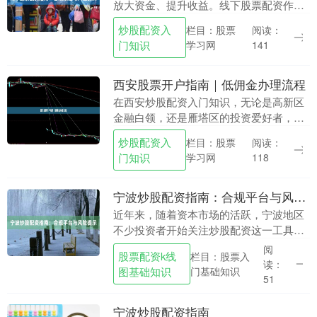
放大资金、提升收益。线下股票配资作为
一种传统方式，仍有一定市场需求。然
炒股配资入
栏目：股票
阅读：
而，由于监管政策收紧，投资者必须了解
门知识
学习网
141
合规渠道与风控要点....
西安股票开户指南｜低佣金办理流程
在西安炒股配资入门知识，无论是高新区
金融白领，还是雁塔区的投资爱好者，股
票开户已成为参与资本市场的重要方式。
炒股配资入
栏目：股票
阅读：
但面对券商佣金参差不齐、开户流程繁琐
门知识
学习网
118
等问题，如何高效....
宁波炒股配资指南：合规平台与风险提示
近年来，随着资本市场的活跃，宁波地区
不少投资者开始关注炒股配资这一工具。
配资本质上是一种杠杆投资方式，通过借
阅
股票配资k线
栏目：股票入
入资金放大交易规模，从而可能获得更高
读：
图基础知识
门基础知识
收益。然而，配资....
51
宁波炒股配资指南