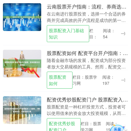
云南股票开户指南：流程、券商选择与低费率攻略
在云南进行股票投资，选择一个合适的券
商并完成高效的开户流程是成功的第一
步。本文将为您详细解析云南股票开户的
股票配资入门基础
栏
阅读：
全过程，包括券商选择的关键因素、具体
知识
目：
54
操作流程以及获取低....
股票配资如何 配资平台开户指南：安全流程与注意事项
随着金融市场的发展，配资成为部分投资
者放大交易规模的工具。然而，配资交易
在放大潜在收益的同时，也显著增加了风
股票配资
栏目：股票学
阅读：
险。选择正规平台并安全开户股票配资如
如何
习网
197
何，是保障资金安....
配资优秀炒股配资门户 股票配资入门指南：了解基本知识，开启投资之旅
股票配资是一种杠杆投资方式，投资者可
以使用借来的资金放大投资规模，从而获
得更高的收益。然而，配资也存在一定的
配资优秀炒股
栏目：股票
阅读：
风险，因此在进行配资之前，了解基本知
配资门户
学习网
190