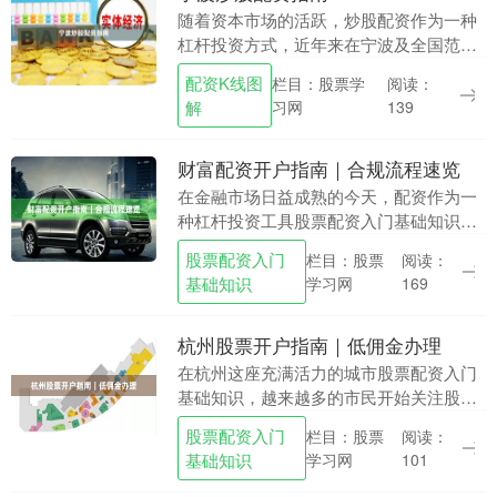
随着资本市场的活跃，炒股配资作为一种
杠杆投资方式，近年来在宁波及全国范围
内受到部分投资者的关注。本文旨在为宁
配资K线图
栏目：股票学
阅读：
波地区的投资者提供一份合规、实用的配
解
习网
139
资指南配资K线图....
财富配资开户指南｜合规流程速览
在金融市场日益成熟的今天，配资作为一
种杠杆投资工具股票配资入门基础知识，
为投资者提供了放大资金使用效率的机
股票配资入门
栏目：股票
阅读：
会。然而，合规操作是保障资金安全与投
基础知识
学习网
169
资权益的基石。本文....
杭州股票开户指南｜低佣金办理
在杭州这座充满活力的城市股票配资入门
基础知识，越来越多的市民开始关注股票
投资。无论是刚接触股市的新手，还是想
股票配资入门
栏目：股票
阅读：
要降低交易成本的老股民，如何高效、低
基础知识
学习网
101
成本地完成股票开....