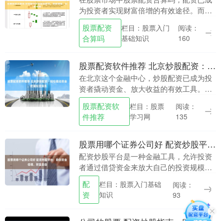
为投资者实现财富倍增的有效途径。而皆
选配资以其稳健可靠、收益可观的特点，
股票配资
栏目：股票入门
阅读：
成为炒股配资的首选平台。 3. 信誉和声
合算吗
基础知识
160
誉：查看代理....
股票配资软件推荐 北京炒股配资：轻松撬动资金，把握投资良机
在北京这个金融中心，炒股配资已成为投
资者撬动资金、放大收益的有效工具。配
资是指投资者通过借贷资金，扩大炒股资
股票配资软
栏目：股票
阅读：
金规模的一种方式。 浙江的专业股票配资
件推荐
学习网
135
公司拥有经验丰....
股票用哪个证券公司好 配资炒股平台：助你资金倍增，财富自由
配资炒股平台是一种金融工具，允许投资
者通过借贷资金来放大自己的投资规模。
这可以帮助投资者在短时间内获得更高的
配
栏目：股票入门基础
阅读：
收益股票用哪个证券公司好，但同时也会
资
知识
93
带来更高的风险。....