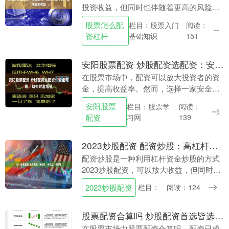
投资收益，但同时也伴随着更高的风险。
因此，选择一个可靠的配资平台至关重
股票怎么配
栏目：股票入门
阅读：
要。 * **第三方托管：**资金由第三方托管
资杠杆
基础知识
151
机构监管....
安阳股票配资 炒股配资选配资：安全可靠，助你财富增值
在股票市场中，配资可以放大投资者的资
金，提高收益率。然而，选择一家安全可
靠的配资平台至关重要。配资选配资以其
安阳股票
栏目：股票学
阅读：
安全可靠、服务优质而著称。 * **放大收
配资
习网
139
益：**配....
2023炒股配资 配资炒股：高杠杆，高收益，高风险
配资炒股是一种利用杠杆资金炒股的方式
2023炒股配资，可以放大收益，但同时风
险也随之增加。 * **资金规模庞大：**拥有
2023炒股配资
栏目：
阅读：124
庞大的资金池，可满足各种投资者的配资
需....
股票配资合算吗 炒股配资首选皆选配资，稳健增值，财富倍增
在股票市场中股票配资合算吗，配资已成