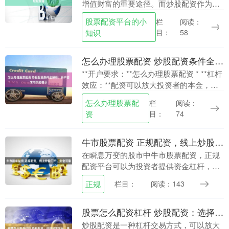
增值财富的重要途径。而炒股配资作为一
种杠杆投资方式，因其高收益率而备受关
股票配资平台的小
栏
阅读：
注。 恒信配资是国内领先的实盘股票配资
知识
目：
58
平台，拥有多年....
怎么办理股票配资 炒股配资条件全解析：开户要求与风险提示
**开户要求：**怎么办理股票配资 * **杠杆
效应：**配资可以放大投资者的本金，提
高其收益率。 * 年满18周岁，具有完全民
怎么办理股票配
栏
阅读：
事行为能力 * 拥有证券账户和资....
资
目：
74
牛市股票配资 正规配资，线上炒股门户，安全可靠
在瞬息万变的股市中牛市股票配资，正规
配资平台可以为投资者提供资金杠杆，放
大收益空间。然而，选择配资平台时，安
正规
栏目：
阅读：143
全可靠至关重要。 * **资金损失：**杠杆放
大亏损....
股票怎么配资杠杆 炒股配资：选择可靠平台，提升投资收益
炒股配资是一种杠杆交易方式，可以放大