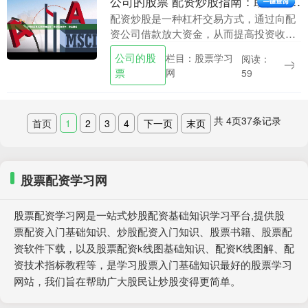
公司的股票 配资炒股指南：助你资金放大，收益翻倍
配资炒股是一种杠杆交易方式，通过向配
资公司借款放大资金，从而提高投资收
益。然而，配资炒股也存在一定的风险，
公司的股
栏目：股票学习
阅读：
需要谨慎操作。 苏州股票配资拥有经验丰
票
网
59
富的专业团队，提....
共
4
页
37
条记录
首页
1
2
3
4
下一页
末页
股票配资学习网
股票配资学习网是一站式炒股配资基础知识学习平台,提供股
票配资入门基础知识、炒股配资入门知识、股票书籍、股票配
资软件下载，以及股票配资k线图基础知识、配资K线图解、配
资技术指标教程等，是学习股票入门基础知识最好的股票学习
网站，我们旨在帮助广大股民让炒股变得更简单。