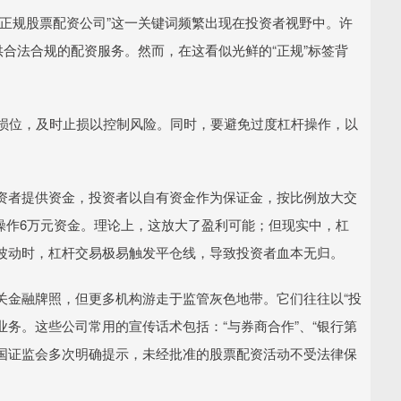
正规股票配资公司”这一关键词频繁出现在投资者视野中。许
供合法合规的配资服务。然而，在这看似光鲜的“正规”标签背
止损位，及时止损以控制风险。同时，要避免过度杠杆操作，以
资者提供资金，投资者以自有资金作为保证金，按比例放大交
可操作6万元资金。理论上，这放大了盈利可能；但现实中，杠
波动时，杠杆交易极易触发平仓线，导致投资者血本无归。
关金融牌照，但更多机构游走于监管灰色地带。它们往往以“投
业务。这些公司常用的宣传话术包括：“与券商合作”、“银行第
中国证监会多次明确提示，未经批准的股票配资活动不受法律保