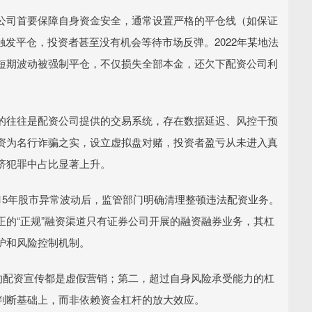
公司首要保障自身资金安全，通常设置严格的平仓线（如保证
触发平仓，投资者甚至没有机会等待市场反弹。2022年某地法
短期波动被强制平仓，不仅损失全部本金，还欠下配资公司利
的往往是配资公司提供的交易系统，存在数据延迟、风控干预
资为名行诈骗之实，设立虚拟盘对赌，投资者盈亏从未进入真
济犯罪中占比显著上升。
15年股市异常波动后，监管部门明确清理整顿违法配资业务。
的“正规”融资渠道只有证券公司开展的融资融券业务，其杠
护和风险控制机制。
的配资宣传都是虚假营销；第二，超过自身风险承受能力的杠
判断基础上，而非依赖资金杠杆的放大效应。