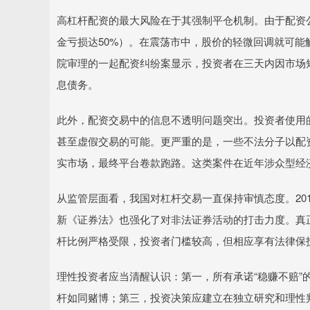
高杠杆配资的最大风险在于其强制平仓机制。由于配资
金亏损达50%）。在震荡市中，股价的轻微回调就可能
院审理的一起配资纠纷案显示，投资者在三天内因市场
息债务。
此外，配资交易中的信息不透明问题突出。投资者使用
甚至虚假交易的可能。更严重的是，一些不法分子以配
实市场，最终平台卷款跑路。这类案件在近年涉众型经
从监管层面看，我国对杠杆交易一直保持审慎态度。20
新《证券法》也强化了对非法证券活动的打击力度。真正
杆比例严格受限，投资者门槛较高，但相应享有法律保
理性投资者应当清醒认识：第一，所有承诺“稳赚不赔”
杆如同赌博；第三，投资决策应建立在独立研究和理性