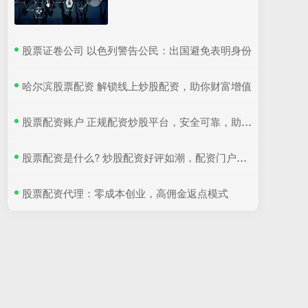
​股票证卷公司 以色列警告公民：出国避免表明身份
​哈尔滨股票配资 解锁线上炒股配资，助你财富增值
​股票配资账户 正规配资炒股平台，安全可靠，助力财富增值
​股票配资是什么? 炒股配资好评如潮，配资门户助你财富增值
​股票配资代理：零成本创业，高佣金返点模式