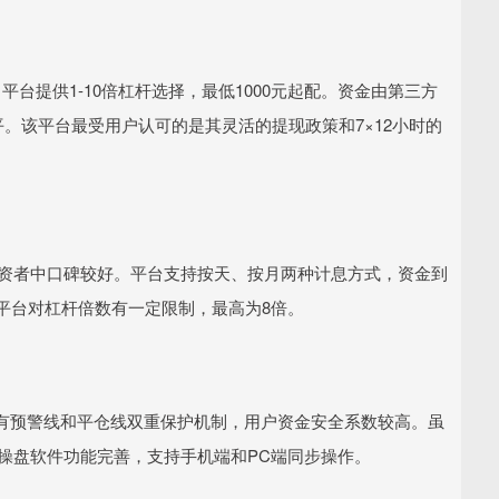
台提供1-10倍杠杆选择，最低1000元起配。资金由第三方
平。该平台最受用户认可的是其灵活的提现政策和7×12小时的
投资者中口碑较好。平台支持按天、按月两种计息方式，资金到
平台对杠杆倍数有一定限制，最高为8倍。
有预警线和平仓线双重保护机制，用户资金安全系数较高。虽
的操盘软件功能完善，支持手机端和PC端同步操作。