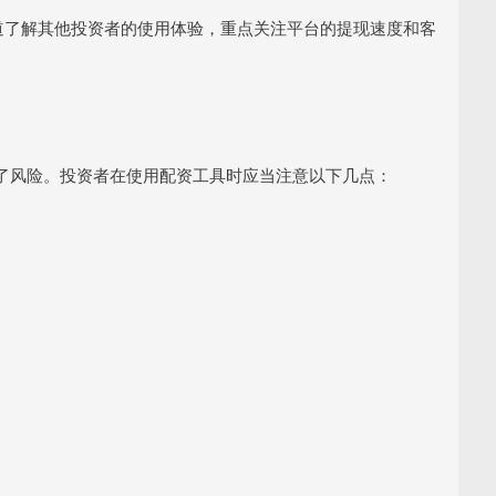
等渠道了解其他投资者的使用体验，重点关注平台的提现速度和客
了风险。投资者在使用配资工具时应当注意以下几点：