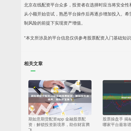
北京在线配资平台众多，投资者在选择时应当将安全性
从小额开始尝试，熟悉平台操作后再逐步增加投入。希
制风险的前提下实现资产增值。
*本文所涉及的平台信息仅供参考股票配资入门基础知识
相关文章
期如意期货配资app 金融股票配
股票操盘手 揭
资：解锁投资新境界，助你财富腾
哪家平台最靠
飞