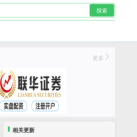
搜索
更多
相关更新