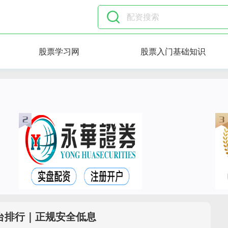
股票学习网
股票入门基础知识
台排行｜正规安全低息